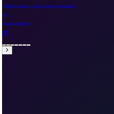
"
Odlična i lagana vožnja do moje destinacije.
"
Tin
Google recenzija
•
UNESCO park od vrata do vrata
•
Scenska ruta
•
Vozač govori engleski
•
Besplatno otkazivanje