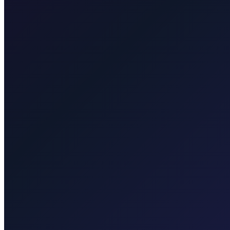
Pogledaj transfere
Taxi After Krk
Lokalni taxi za Malinsku, grad Krk, Punat, Bašku, Vrbnik, Njivice, O
Pogledaj transfere
Korporativni i grupni prijevoz
Pouzdan privatni prijevoz za evente, hotele i poslovna putovanja.
Vozač posvećen vašem rasporedu
Fiksna cijena, bez iznenađenja
Doček u zračnoj luci
Račun na zahtjev