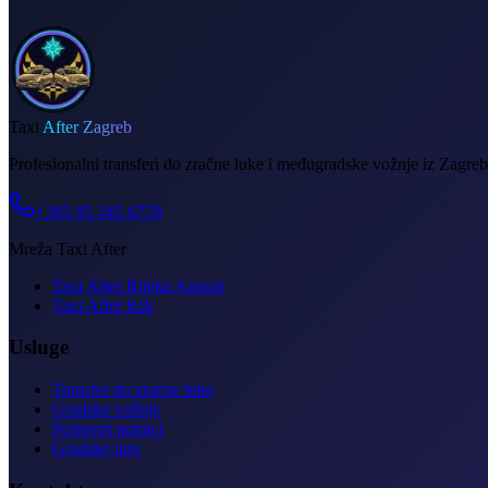
Taxi
After Zagreb
Profesionalni transferi do zračne luke i međugradske vožnje iz Zagreb
+385 95 345 6778
Mreža Taxi After
Taxi After Rijeka Airport
Taxi After Krk
Usluge
Transfer do zračne luke
Gradske vožnje
Poslovni putnici
Gradske ture