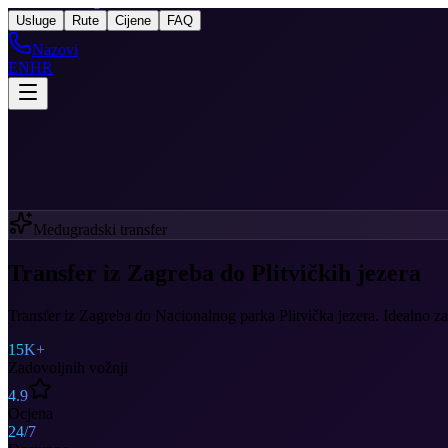
Taxi
After Zagreb
Usluge
Rute
Cijene
FAQ
Nazovi
EN
HR
Međugradski transfer
Transfer iz Zagreba do Plitvičkih jezera
Transfer iz Zagreba do Nacionalnog parka Plitvička jezera. Idealno za iz
15K+
Zadovoljnih vožnji
4.9
Ocjena
24/7