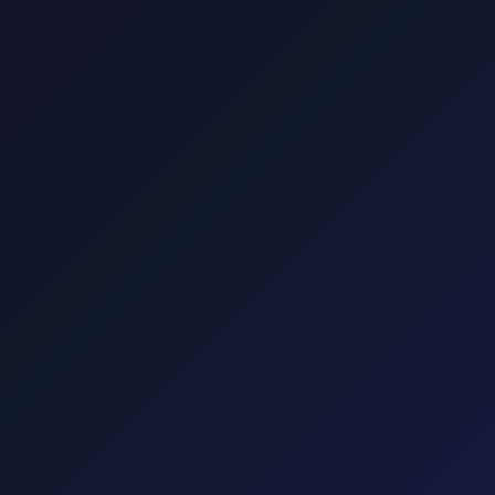
staviti do Splita ili drugog odredišta.
sfer sa Zračne luke Zagreb do hotela Esplanade
22 min · 16 km
Tra
min · 16 km
Transfer iz Zagreba do Splita
4 sata · 410 km
Transf
k, Punat, Bašku, Vrbnik, Njivice, Omišalj i Valbisku. Istražite transfe
, grada Krka, Punta, Baške, Opatije i Kvarnera.