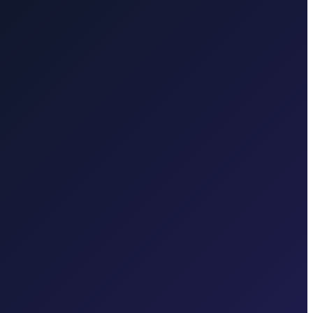
nsfer sa Zračne luke Zagreb do Glavnog autobusnog kolodvora
25 min
er iz Zagreba do Dubrovnika
6 sati · 580 km
re u svakoj regiji.