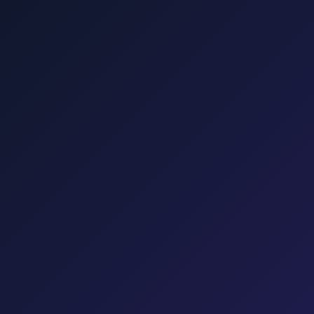
mišalj, Valbisku i Zračnu luku Rijeka.