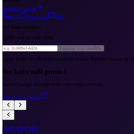
Dostupno
Rezerviraj vožnju
Poziv
WhatsApp
SMS
Već imate narudžbu?
Upišite kod da vidite status.
Pogledaj moju narudžbu
Cijene mogu biti više putem poziva ili poruka. Koristite obrazac za rez
Što kažu naši putnici
Stvarne Google recenzije naših zadovoljnih korisnika.
23
Google recenzija