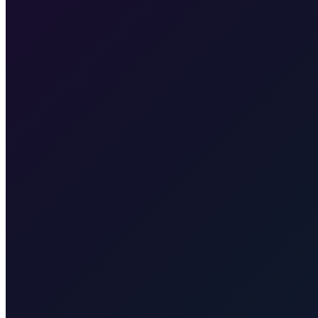
Da, možemo dogovoriti zaustavljanje na Plitvičkim jezerima, a zatim na
Transfer s Zračne luke Zagreb do centra grada
25 min · 17 km
Tran
· 15 km
Transfer sa Zračne luke Zagreb do Glavnog kolodvora
25 
Taxi After
Druge regije koje pokrivamo
Taxi After pokriva Zagreb, Zračnu luku Rijeka (RJK), Malinsku, grad Kr
Taxi After Rijeka Airport
Vaš lokalni specijalist za transfere sa Zračne luke Rijeka do Malinske