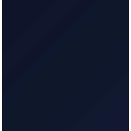
Pouzdan privatni prijevoz za evente, hotele i poslovna putovanja.
Posvećeni vozač prema vašem rasporedu
Fiksna cijena bez iznenađenja
Doček na aerodromu
Račun na zahtjev