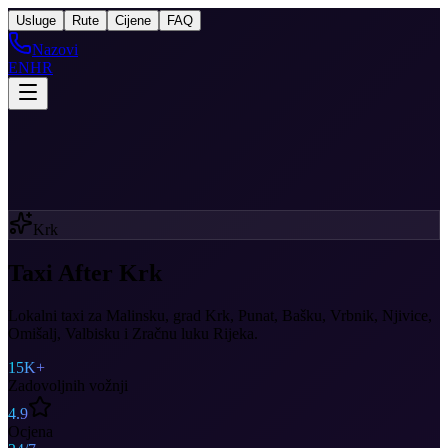
Taxi
After Krk
Usluge
Rute
Cijene
FAQ
Nazovi
EN
HR
Krk
Taxi After Krk
Lokalni taxi za Malinsku, grad Krk, Punat, Bašku, Vrbnik, Njivice,
Omišalj, Valbisku i Zračnu luku Rijeka.
15K+
Zadovoljnih vožnji
4.9
Ocjena