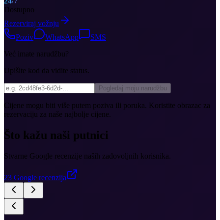
24/7
Dostupno
Rezerviraj vožnju
Poziv
WhatsApp
SMS
Već imate narudžbu?
Upišite kod da vidite status.
Pogledaj moju narudžbu
Cijene mogu biti više putem poziva ili poruka. Koristite obrazac za
rezervaciju za naše najbolje cijene.
Što kažu naši putnici
Stvarne Google recenzije naših zadovoljnih korisnika.
23
Google recenzija