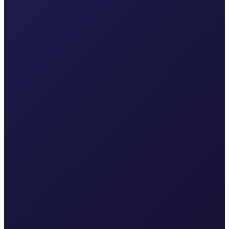
Narudžba traje manje od minute. Upišite adresu polaska, odredište,
datum i vrijeme u online obrazac. Prije potvrde vidite fiksnu cijenu,
a nakon narudžbe dobivate kod kojim možete upravljati vožnjom.