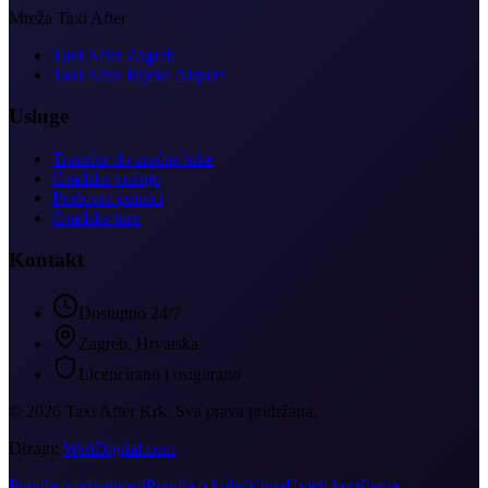
Mreža Taxi After
Taxi After Zagreb
Taxi After Rijeka Airport
Usluge
Transfer do zračne luke
Gradske vožnje
Poslovni putnici
Gradske ture
Kontakt
Dostupno 24/7
Zagreb, Hrvatska
Licencirano i osigurano
©
2026
Taxi After Krk
.
Sva prava pridržana.
Dizajn:
WeltDigital.com
Pravila o privatnosti
Pravila o kolačićima
Uvjeti korištenja