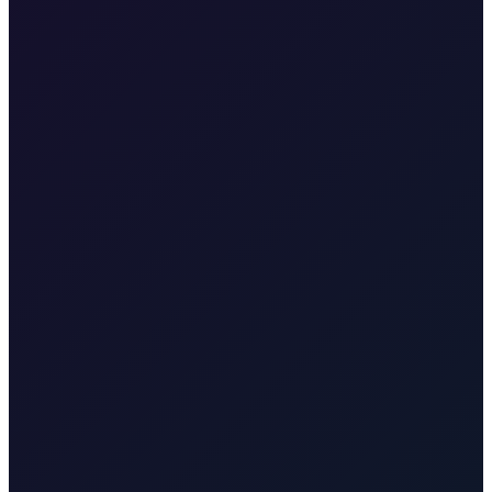
Vela plaže, hotela, kampova, apartmana i rive
Taxi
Omišalj
Najbliže područje Zračnoj luci Rijeka na Krku
Taxi
Njivice
Preuzimanje u hotelima, kampovima, apartmanima uz plažu i
privatnim adresama u Njivicama
Taxi Vrbnik
Preuzimanje za stari
grad Vrbnik, vinarije, restorane, plaže i privatne vile
Taxi
Valbiska
Preuzimanje i iskrcaj na trajektnom terminalu Valbiska i
obližnjim dostupnim zonama
Taxi-Krk.net
Malinska, grad Krk, Punat, Baška, Vrbnik
Rijekaairport.taxi
Zračna luka Rijeka, Kvarnerska obala
Krktransfers.com
Malinska, grad Krk, trajekt Valbiska, Zračna luka
Rijeka
Poslovni prijevoz i grupe