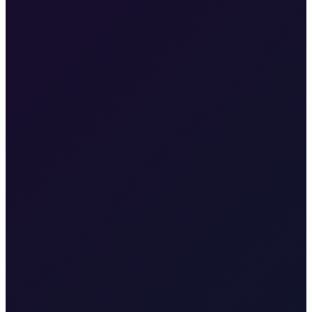
Vaš lokalni specijalist za transfere sa Zračne luke Rijeka do
Malinske, grada Krka, Punta, Baške, Opatije i Kvarnera.
Pogledaj transfere
Rijeka Airport
Taxi and transfer to or from Rijeka Airport (RJK).
Valbiska Ferry Port
Taxi to Valbiska ferry port from Malinska, Krk
town, Punat, Baška, Vrbnik, Njivice, Omišalj, and nearby addresses.
Taxi Krk
Preuzimanje u starom gradu Krku, luci, hotelima,
apartmanima i kampovima
Taxi Malinska
Preuzimanje kod
Hotela Malin, Haludova, Rove, Porta, Vantačića i privatnih vila
Taxi Punat
Preuzimanje i iskrcaj u Marini Punat, Hotelu Kanajt,
odmaralištima i privatnim adresama
Taxi Baška
Preuzimanje blizu