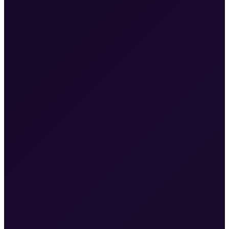
•
Transferi do i sa Zračne luke Rijeka (RJK)
•
Poziv, WhatsApp ili SMS na +385 98 686 169
Poslužujemo Malinsku, grad Krk, Punat, Bašku, Vrbnik, Njivice,
Omišalj, Valbisku, hotele, vile, marine, plaže i restorane.
Taxi od Malinske do Zračne luke Rijeka
25 min · 20 km
Taxi iz
grada Krka do Malinske
15 min · 12 km
Taxi od Malinske do
Punta
20 min · 18 km
Taxi iz grada Krka do trajektne luke