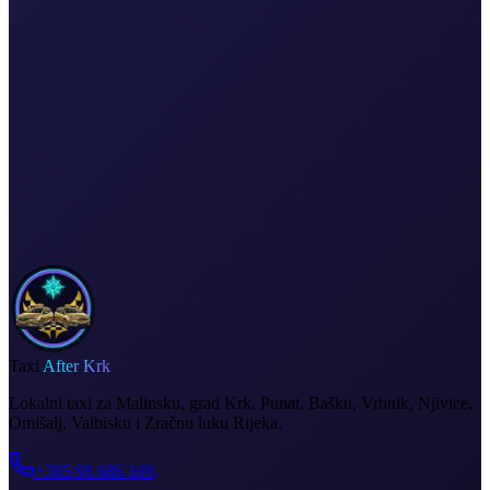
Taxi
After Krk
Lokalni taxi za Malinsku, grad Krk, Punat, Bašku, Vrbnik, Njivice,
Omišalj, Valbisku i Zračnu luku Rijeka.
+385 98 686 169