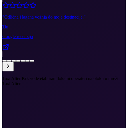
"
Odlična i lagana vožnja do moje destinacije.
"
Tin
Google recenzija
Taxi After Krk vode etablirani lokalni operateri na otoku u mreži
Taxi After.
•
Taxi u Malinskoj, gradu Krku, Puntu, Baški, Vrbniku,
Njivicama, Omišlju i Valbiski
•
Hoteli, vile, marine, plaže, restorani i trajektne veze