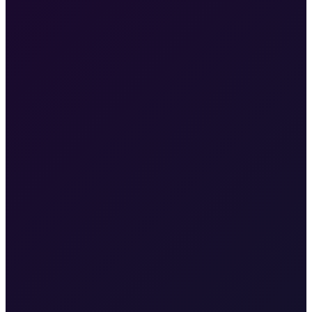
Valbiska
20 min · 15 km
Taxi od Malinske do trajektne luke
Valbiska
25 min · 18 km
Taxi After
Druge regije koje pokrivamo
Taxi After pokriva Zagreb, Zračnu luku Rijeka (RJK), Malinsku,
grad Krk, Punat, Bašku, Vrbnik, Njivice, Omišalj i Valbisku.
Istražite transfere u svakoj regiji.
Taxi After Zagreb
Profesionalni transferi do zračne luke i međugradske vožnje iz
Zagreba.
Pogledaj transfere
Taxi After Rijeka Airport