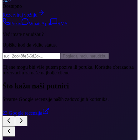
24/7
Dostupno
Rezerviraj vožnju
Poziv
WhatsApp
SMS
Već imate narudžbu?
Upišite kod da vidite status.
Pogledaj moju narudžbu
Cijene mogu biti više putem poziva ili poruka. Koristite obrazac za
rezervaciju za naše najbolje cijene.
Što kažu naši putnici
Stvarne Google recenzije naših zadovoljnih korisnika.
23
Google recenzija