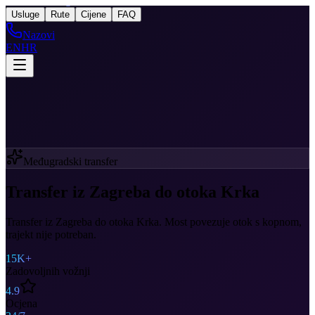
Taxi
After Zagreb
Usluge
Rute
Cijene
FAQ
Nazovi
EN
HR
Međugradski transfer
Transfer iz Zagreba do otoka Krka
Transfer iz Zagreba do otoka Krka. Most povezuje otok s kopnom,
trajekt nije potreban.
15K+
Zadovoljnih vožnji
4.9
Ocjena