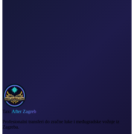
Korporativni i grupni prijevoz
Pouzdan privatni prijevoz za evente, hotele i poslovna putovanja.
Vozač posvećen vašem rasporedu
Fiksna cijena, bez iznenađenja
Doček u zračnoj luci
Račun na zahtjev
Taxi
After Zagreb
Profesionalni transferi do zračne luke i međugradske vožnje iz
Zagreba.