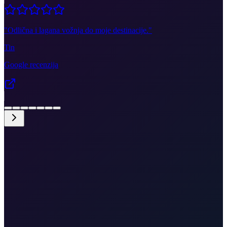
"
Odlična i lagana vožnja do moje destinacije.
"
Tin
Google recenzija
•
Most do Krka, bez trajekta
•
Transfer od vrata do vrata
•
Moguće preuzimanje na zračnoj luci
•
Besplatno otkazivanje