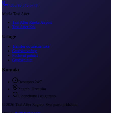
+385 95 345 6778
Mreža Taxi After
Taxi After Rijeka Airport
Taxi After Krk
Usluge
Transfer do zračne luke
Gradske vožnje
Poslovni putnici
Gradske ture
Kontakt
Dostupno 24/7
Zagreb, Hrvatska
Licencirano i osigurano
©
2026
Taxi After Zagreb
.
Sva prava pridržana.