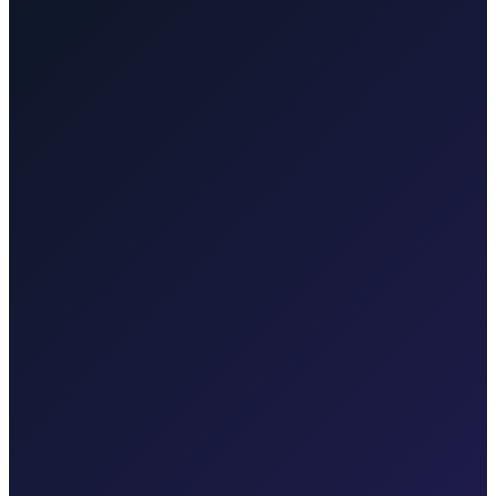
Taxi After pokriva Zagreb, Zračnu luku Rijeka (RJK), Malinsku,
grad Krk, Punat, Bašku, Vrbnik, Njivice, Omišalj i Valbisku.
Istražite transfere u svakoj regiji.
Taxi After Rijeka Airport
Vaš lokalni specijalist za transfere sa Zračne luke Rijeka do
Malinske, grada Krka, Punta, Baške, Opatije i Kvarnera.
Pogledaj transfere
Taxi After Krk
Lokalni taxi za Malinsku, grad Krk, Punat, Bašku, Vrbnik, Njivice,
Omišalj, Valbisku i Zračnu luku Rijeka.
Pogledaj transfere