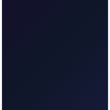
Ne, Krk je s kopnom povezan mostom, pa vas odvezemo izravno na
vašu adresu na otoku.
Transfer s Zračne luke Zagreb do centra grada
25 min · 17 km
Transfer sa Zračne luke Zagreb do hotela Esplanade
22 min · 16 km
Transfer sa Zračne luke Zagreb do Glavnog autobusnog
kolodvora
25 min · 15 km
Transfer sa Zračne luke Zagreb do
Glavnog kolodvora
25 min · 16 km
Transfer iz Zagreba do
Splita
4 sata · 410 km
Transfer iz Zagreba do Dubrovnika
6 sati ·
580 km
Taxi After
Druge regije koje pokrivamo