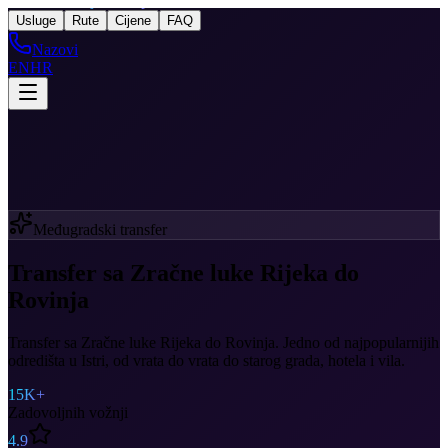
Taxi
After Rijeka Airport
Usluge
Rute
Cijene
FAQ
Nazovi
EN
HR
Međugradski transfer
Transfer sa Zračne luke Rijeka do
Rovinja
Transfer sa Zračne luke Rijeka do Rovinja. Jedno od najpopularnijih
odredišta u Istri, od vrata do vrata do starog grada, hotela i vila.
15K+
Zadovoljnih vožnji
4.9