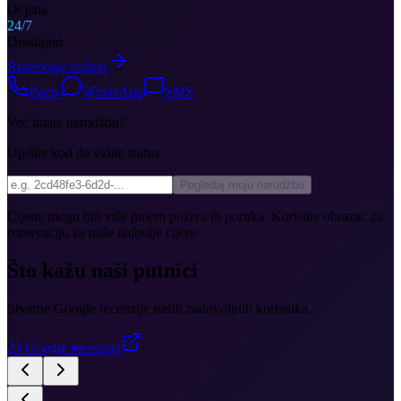
Ocjena
24/7
Dostupno
Rezerviraj vožnju
Poziv
WhatsApp
SMS
Već imate narudžbu?
Upišite kod da vidite status.
Pogledaj moju narudžbu
Cijene mogu biti više putem poziva ili poruka. Koristite obrazac za
rezervaciju za naše najbolje cijene.
Što kažu naši putnici
Stvarne Google recenzije naših zadovoljnih korisnika.
23
Google recenzija