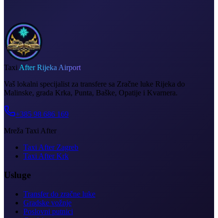
Taxi
After Rijeka Airport
Vaš lokalni specijalist za transfere sa Zračne luke Rijeka do
Malinske, grada Krka, Punta, Baške, Opatije i Kvarnera.
+385 98 686 169
Mreža Taxi After
Taxi After Zagreb
Taxi After Krk
Usluge
Transfer do zračne luke
Gradske vožnje
Poslovni putnici