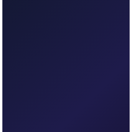
Pogledaj transfere
Taxi After Krk
Lokalni taxi za Malinsku, grad Krk, Punat, Bašku, Vrbnik, Njivice,
Omišalj, Valbisku i Zračnu luku Rijeka.
Pogledaj transfere
Korporativni i grupni prijevoz
Pouzdan privatni prijevoz za evente, hotele i poslovna putovanja.
Vozač posvećen vašem rasporedu
Fiksna cijena, bez iznenađenja
Doček u zračnoj luci
Račun na zahtjev