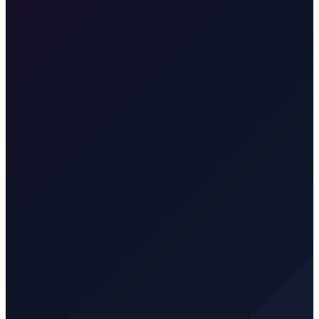
•
Pristup istarskoj obali
•
Vozači koji govore engleski
Oko 117 km i otprilike 1 sat i 45 minuta autom.
Transfer sa Zračne luke Rijeka do grada Krka
35 min · 30 km
Transfer sa Zračne luke Rijeka do Malinske
25 min · 20 km
Transfer sa Zračne luke Rijeka do Opatije
50 min · 45 km
Transfer sa Zračne luke Rijeka u grad Rijeku
30 min · 25 km
Transfer sa Zračne luke Rijeka do Baške
55 min · 55 km
Transfer
sa Zračne luke Rijeka do Punta
40 min · 35 km