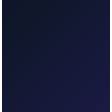
Taxi-Krk.net
Malinska, grad Krk, Punat, Baška, Vrbnik
Rijekaairport.taxi
Zračna luka Rijeka, Kvarnerska obala
Krktransfers.com
Malinska, grad Krk, trajekt Valbiska, Zračna luka
Rijeka
Taxi After
Druge regije koje pokrivamo
Taxi After pokriva Zagreb, Zračnu luku Rijeka (RJK), Malinsku,
grad Krk, Punat, Bašku, Vrbnik, Njivice, Omišalj i Valbisku.
Istražite transfere u svakoj regiji.
Taxi After Zagreb
Profesionalni transferi do zračne luke i međugradske vožnje iz
Zagreba.