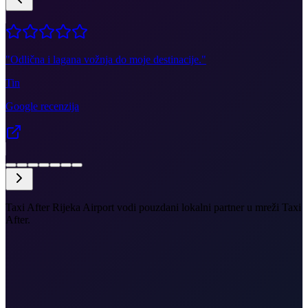
"
Odlična i lagana vožnja do moje destinacije.
"
Tin
Google recenzija
Taxi After Rijeka Airport vodi pouzdani lokalni partner u mreži Taxi
After.
•
RJK do starog grada Rovinja
•
Iskrcaj u hotelu ili vili