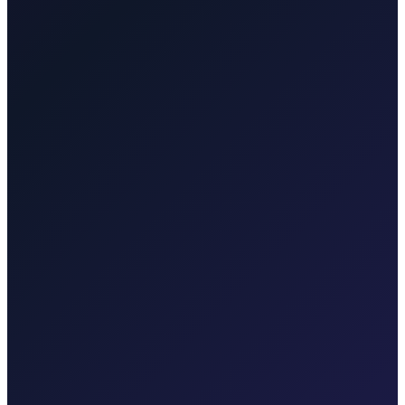
Taxi-Krk.net
Malinska, grad Krk, Punat, Baška, Vrbnik
Rijekaairport.taxi
Zračna luka Rijeka, Kvarnerska obala
Krktransfers.com
Malinska, grad Krk, trajekt Valbiska, Zračna luka
Rijeka
Taxi After
Druge regije koje pokrivamo
Taxi After pokriva Zagreb, Zračnu luku Rijeka (RJK), Malinsku,
grad Krk, Punat, Bašku, Vrbnik, Njivice, Omišalj i Valbisku.
Istražite transfere u svakoj regiji.
Taxi After Zagreb
Profesionalni transferi do zračne luke i međugradske vožnje iz
Zagreba.