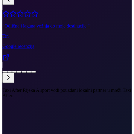
"
Odlična i lagana vožnja do moje destinacije.
"
Tin
Google recenzija
Taxi After Rijeka Airport vodi pouzdani lokalni partner u mreži Taxi
After.
•
RJK do Lovranske rivijere
•
Veze s Opatijskom obalom