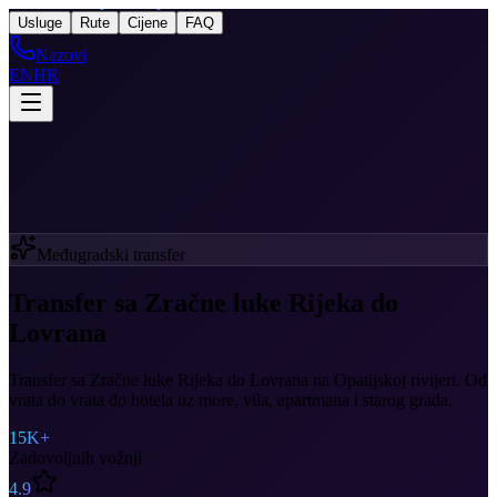
Taxi
After Rijeka Airport
Usluge
Rute
Cijene
FAQ
Nazovi
EN
HR
Međugradski transfer
Transfer sa Zračne luke Rijeka do
Lovrana
Transfer sa Zračne luke Rijeka do Lovrana na Opatijskoj rivijeri. Od
vrata do vrata do hotela uz more, vila, apartmana i starog grada.
15K+
Zadovoljnih vožnji
4.9