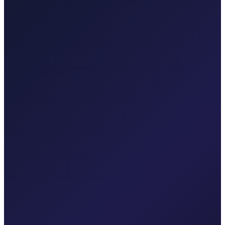
Pogledaj transfere
Taxi After Krk
Lokalni taxi za Malinsku, grad Krk, Punat, Bašku, Vrbnik, Njivice,
Omišalj, Valbisku i Zračnu luku Rijeka.
Pogledaj transfere
Korporativni i grupni prijevoz
Pouzdan privatni prijevoz za evente, hotele i poslovna putovanja.
Vozač posvećen vašem rasporedu
Fiksna cijena, bez iznenađenja
Doček u zračnoj luci
Račun na zahtjev