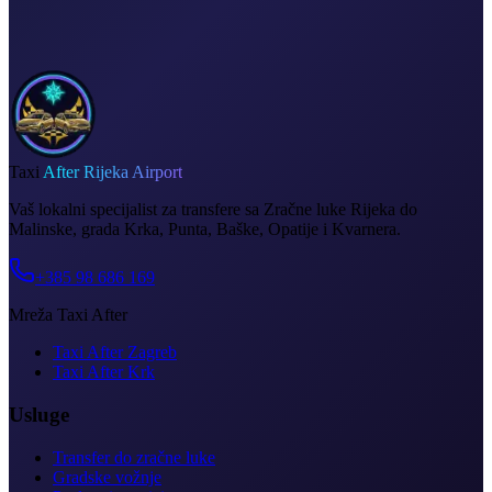
Taxi
After Rijeka Airport
Vaš lokalni specijalist za transfere sa Zračne luke Rijeka do
Malinske, grada Krka, Punta, Baške, Opatije i Kvarnera.
+385 98 686 169
Mreža Taxi After
Taxi After Zagreb
Taxi After Krk
Usluge
Transfer do zračne luke
Gradske vožnje