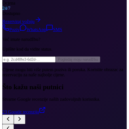
Ocjena
24/7
Dostupno
Rezerviraj vožnju
Poziv
WhatsApp
SMS
Već imate narudžbu?
Upišite kod da vidite status.
Pogledaj moju narudžbu
Cijene mogu biti više putem poziva ili poruka. Koristite obrazac za
rezervaciju za naše najbolje cijene.
Što kažu naši putnici
Stvarne Google recenzije naših zadovoljnih korisnika.
23
Google recenzija