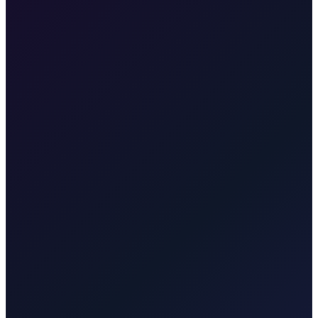
•
Iskrcaj u hotelu ili vili
•
Slikovit obalni prilaz
Obično oko 1 sat i približno 55 km, ovisno o prometu kroz Rijeku i
Opatiju.
Transfer sa Zračne luke Rijeka do grada Krka
35 min · 30 km
Transfer sa Zračne luke Rijeka do Malinske
25 min · 20 km
Transfer sa Zračne luke Rijeka do Opatije
50 min · 45 km
Transfer sa Zračne luke Rijeka u grad Rijeku
30 min · 25 km
Transfer sa Zračne luke Rijeka do Baške
55 min · 55 km
Transfer
sa Zračne luke Rijeka do Punta
40 min · 35 km