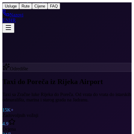
Taxi
After Rijeka Airport
Usluge
Rute
Cijene
FAQ
Nazovi
EN
HR
Odredište
Taxi do Poreča iz Rijeka Airport
Taxi sa Zračne luke Rijeka do Poreča. Od vrata do vrata do istarskih
odmarališta, marina i starog grada na Jadranu.
15K+
Zadovoljnih vožnji
4.9
Ocjena