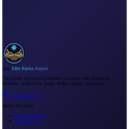
Fiksna cijena, bez iznenađenja
Doček u zračnoj luci
Račun na zahtjev
Taxi
After Rijeka Airport
Vaš lokalni specijalist za transfere sa Zračne luke Rijeka do
Malinske, grada Krka, Punta, Baške, Opatije i Kvarnera.
+385 98 686 169
Mreža Taxi After
Taxi After Zagreb
Taxi After Krk