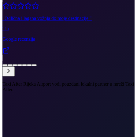
"
Odlična i lagana vožnja do moje destinacije.
"
Tin
Google recenzija
Taxi After Rijeka Airport vodi pouzdani lokalni partner u mreži Taxi
After.
•
RJK do Poreča
•
Iskrcaj u odmaralištu
•
Istarska obala