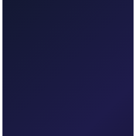
Taxi After Zagreb
Profesionalni transferi do zračne luke i međugradske vožnje iz
Zagreba.
Pogledaj transfere
Taxi After Krk
Lokalni taxi za Malinsku, grad Krk, Punat, Bašku, Vrbnik, Njivice,
Omišalj, Valbisku i Zračnu luku Rijeka.
Pogledaj transfere
Korporativni i grupni prijevoz
Pouzdan privatni prijevoz za evente, hotele i poslovna putovanja.
Vozač posvećen vašem rasporedu