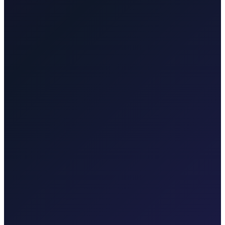
putovanja.
Trst
Prekogranični taxi sa Zračne luke Rijeka do Trsta
u Italiji. Centar grada, luka za krstarenja i veze s aerodromom s
Krka.
Taxi-Krk.net
Malinska, grad Krk, Punat, Baška, Vrbnik
Rijekaairport.taxi
Zračna luka Rijeka, Kvarnerska obala
Krktransfers.com
Malinska, grad Krk, trajekt Valbiska, Zračna luka
Rijeka
Taxi After
Druge regije koje pokrivamo
Taxi After pokriva Zagreb, Zračnu luku Rijeka (RJK), Malinsku,
grad Krk, Punat, Bašku, Vrbnik, Njivice, Omišalj i Valbisku.
Istražite transfere u svakoj regiji.