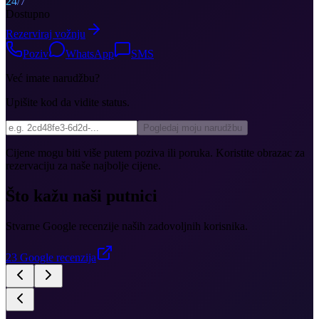
24/7
Dostupno
Rezerviraj vožnju
Poziv
WhatsApp
SMS
Već imate narudžbu?
Upišite kod da vidite status.
Pogledaj moju narudžbu
Cijene mogu biti više putem poziva ili poruka. Koristite obrazac za
rezervaciju za naše najbolje cijene.
Što kažu naši putnici
Stvarne Google recenzije naših zadovoljnih korisnika.
23
Google recenzija