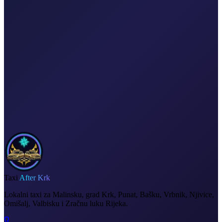
Korporativni i grupni prijevoz
Pouzdan privatni prijevoz za evente, hotele i poslovna putovanja.
Vozač posvećen vašem rasporedu
Fiksna cijena, bez iznenađenja
Doček u zračnoj luci
Račun na zahtjev
Taxi
After Krk
Lokalni taxi za Malinsku, grad Krk, Punat, Bašku, Vrbnik, Njivice,
Omišalj, Valbisku i Zračnu luku Rijeka.