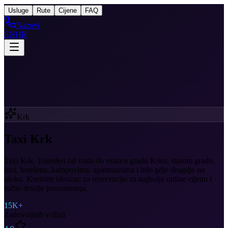
Taxi
After Krk
Usluge
Rute
Cijene
FAQ
Nazovi
EN
HR
Krk
Taxi Krk
Taxi Krk. Transferi od vrata do vrata u gradu Krku, starom gradu,
luci, hotelima, kampovima, apartmanima i bilo gdje drugdje na
otoku. Koristite obrazac za rezervaciju za najbolju online cijenu i
točne detalje preuzimanja.
15K+
Zadovoljnih vožnji