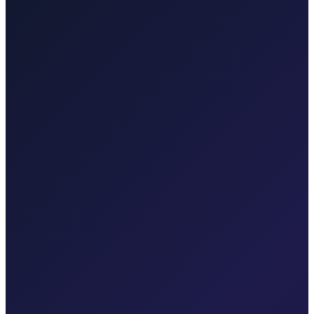
Taxi After pokriva Zagreb, Zračnu luku Rijeka (RJK), Malinsku,
grad Krk, Punat, Bašku, Vrbnik, Njivice, Omišalj i Valbisku.
Istražite transfere u svakoj regiji.
Taxi After Zagreb
Profesionalni transferi do zračne luke i međugradske vožnje iz
Zagreba.
Pogledaj transfere
Taxi After Rijeka Airport
Vaš lokalni specijalist za transfere sa Zračne luke Rijeka do
Malinske, grada Krka, Punta, Baške, Opatije i Kvarnera.
Pogledaj transfere