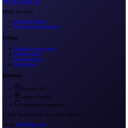
+385 98 686 169
Mreža Taxi After
Taxi After Zagreb
Taxi After Rijeka Airport
Usluge
Transfer do zračne luke
Gradske vožnje
Poslovni putnici
Gradske ture
Kontakt
Dostupno 24/7
Zagreb, Hrvatska
Licencirano i osigurano
©
2026
Taxi After Krk
.
Sva prava pridržana.
Dizajn:
WeltDigital.com