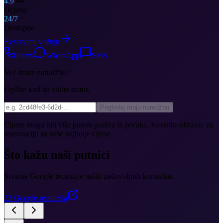
4.9
Ocjena
24/7
Dostupno
Rezerviraj vožnju
Poziv
WhatsApp
SMS
Već imate narudžbu?
Upišite kod da vidite status.
Pogledaj moju narudžbu
Cijene mogu biti više putem poziva ili poruka. Koristite obrazac za
rezervaciju za naše najbolje cijene.
Što kažu naši putnici
Stvarne Google recenzije naših zadovoljnih korisnika.
23
Google recenzija