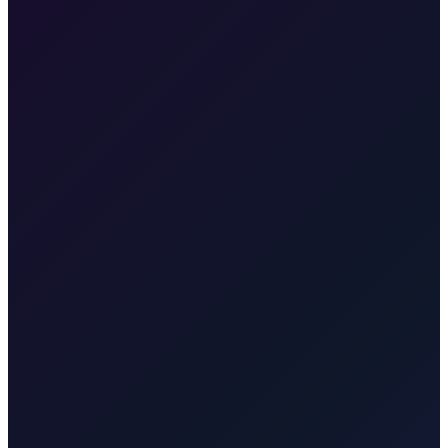
apartmanima i kampovima
•
Transferi do Zračne luke Rijeka, trajektne luke Valbiska,
Punta, Vrbnika i Malinske
•
Za pješačke zone dogovaramo najbližu dostupnu točku za
vozilo
•
Lokalni taxi za restorane, plaže, kasne dolaske i polaske na
aerodrom
Preuzimamo u hotelima, apartmanima, kampovima, području luke i
ulicama dostupnim vozilom. Za pješačke zone starog grada
dogovaramo najbliže legalno mjesto susreta.
Taxi Malinska
Preuzimanje kod Hotela Malin, Haludova, Rove,