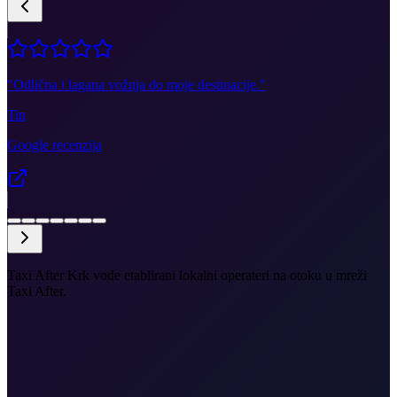
"
Odlična i lagana vožnja do moje destinacije.
"
Tin
Google recenzija
Taxi After Krk vode etablirani lokalni operateri na otoku u mreži
Taxi After.
•
Preuzimanje u starom gradu Krku, luci, hotelima,